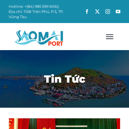
Skip
Hotline: +(84)
985 599 606
||
Địa chỉ: 115B Trần Phú, P.5, TP.
to
Vũng Tàu
content
Togg
Navig
TRANG CHỦ
Tin Tức
GIỚI THIỆU
ĐỐI TÁC
DỊCH VỤ