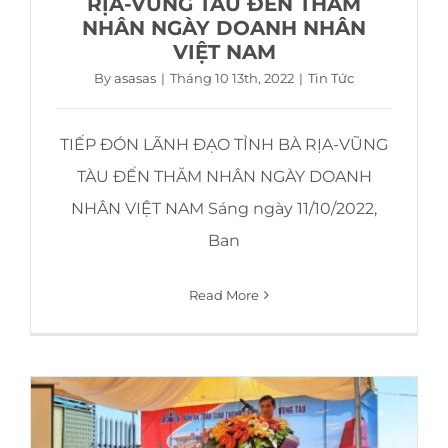
RỊA-VŨNG TÀU ĐẾN THĂM
NHÂN NGÀY DOANH NHÂN
VIỆT NAM
By
asasas
|
Tháng 10 13th, 2022
|
Tin Tức
TIẾP ĐÓN LÃNH ĐẠO TỈNH BÀ RỊA-VŨNG
TÀU ĐẾN THĂM NHÂN NGÀY DOANH
NHÂN VIỆT NAM Sáng ngày 11/10/2022,
Ban
Read More