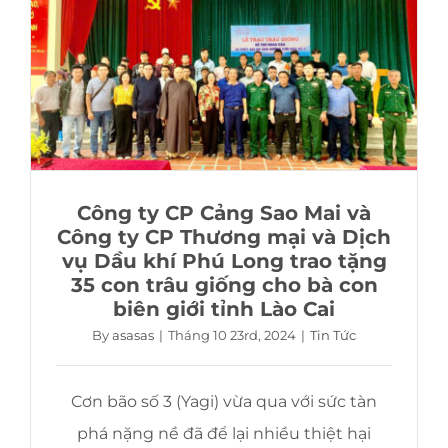
TIN TỨC
LIÊN HỆ
Công ty CP Cảng Sao Mai và
Công ty CP Thương mại và Dịch
vụ Dầu khí Phú Long trao tặng
35 con trâu giống cho bà con
biên giới tỉnh Lào Cai
By
asasas
|
Tháng 10 23rd, 2024
|
Tin Tức
Cơn bão số 3 (Yagi) vừa qua với sức tàn
phá nặng nề đã để lại nhiều thiệt hại