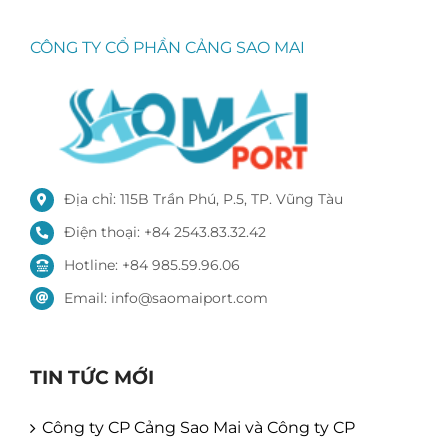
CÔNG TY CỔ PHẦN CẢNG SAO MAI
Địa chỉ: 115B Trần Phú, P.5, TP. Vũng Tàu
Điện thoại: +84 2543.83.32.42
Hotline: +84 985.59.96.06
Email: info@saomaiport.com
TIN TỨC MỚI
Công ty CP Cảng Sao Mai và Công ty CP