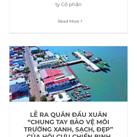
ty Cổ phần
Read More
LỄ RA QUÂN ĐẦU XUÂN
“CHUNG TAY BẢO VỆ MÔI
TRƯỜNG XANH, SẠCH, ĐẸP”
CỦA HỘI CỰU CHIẾN BINH