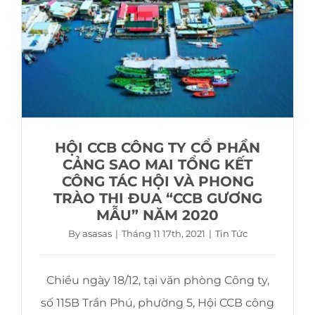
HỘI CCB CÔNG TY CỔ PHẦN
CẢNG SAO MAI TỔNG KẾT
CÔNG TÁC HỘI VÀ PHONG
TRÀO THI ĐUA “CCB GƯƠNG
MẪU” NĂM 2020
By
asasas
|
Tháng 11 17th, 2021
|
Tin Tức
Chiều ngày 18/12, tại văn phòng Công ty,
số 115B Trần Phú, phường 5, Hội CCB công