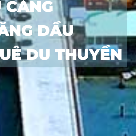
Ụ CẢNG
XĂNG DẦU
HUÊ DU THUYỀN