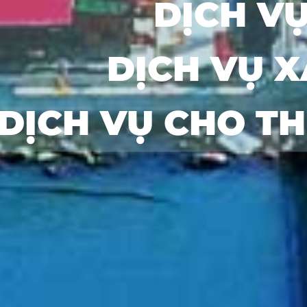
DỊCH V
DỊCH VỤ 
DỊCH VỤ CHO T