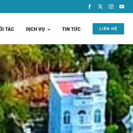
LIÊN HỆ
ỐI TÁC
DỊCH VỤ
TIN TỨC