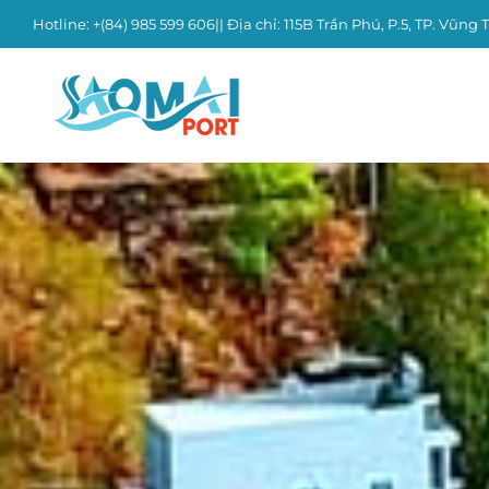
Skip
Hotline: +(84)
985 599 606
|| Địa chỉ: 115B Trần Phú, P.5, TP. Vũng 
to
content