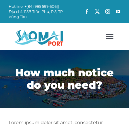
Skip
Hotline: +(84)
985 599 606
||
Địa chỉ: 115B Trần Phú, P.5, TP.
to
Vũng Tàu
content
Togg
Navig
TRANG CHỦ
How much notice
do you need?
GIỚI THIỆU
ĐỐI TÁC
DỊCH VỤ
Lorem ipsum dolor sit amet, consectetur