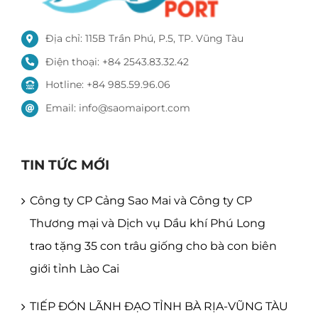
Địa chỉ: 115B Trần Phú, P.5, TP. Vũng Tàu
Điện thoại: +84 2543.83.32.42
Hotline: +84 985.59.96.06
Email: info@saomaiport.com
TIN TỨC MỚI
Công ty CP Cảng Sao Mai và Công ty CP
Thương mại và Dịch vụ Dầu khí Phú Long
trao tặng 35 con trâu giống cho bà con biên
giới tỉnh Lào Cai
TIẾP ĐÓN LÃNH ĐẠO TỈNH BÀ RỊA-VŨNG TÀU