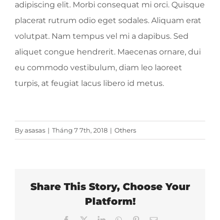
adipiscing elit. Morbi consequat mi orci. Quisque
placerat rutrum odio eget sodales. Aliquam erat
TIN TỨC
volutpat. Nam tempus vel mi a dapibus. Sed
aliquet congue hendrerit. Maecenas ornare, dui
LIÊN HỆ
eu commodo vestibulum, diam leo laoreet
turpis, at feugiat lacus libero id metus.
By
asasas
|
Tháng 7 7th, 2018
|
Others
Share This Story, Choose Your
Platform!
Facebook
X
LinkedIn
WhatsApp
Pinterest
Email